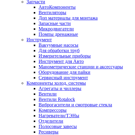
Запчасти
АвтоКомпоненты
Вентиляторы
Доп материалы для монтажа
Запасные части
Микродвигатели
Помпы дренажные
Инструмент
Вакуумные насосы
Для обработки труб
Измерительные приборы
Инструмент для Авто
Манометрические станции и аксессуары
Оборудование для пайки
Сервисный инструмент
Компоненты холод. системы
Агрегаты и чиллеры
Вентили
Вентили Rotalock
Виброгасители и смотровые стекла
Компрессоры
Нагреватели/ТЭНы
Отделители
Полосовые завесы
Ресиверы