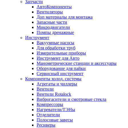
Запчасти
АвтоКомпоненты
Вентиляторы
Доп материалы для монтажа
Запасные части
Микродвигатели
Помпы дренажные
Инструмент
Вакуумные насосы
Для обработки труб
Измерительные приборы
Инструмент для Авто
Манометрические станции и аксессуары
Оборудование для пайки
Сервисный инструмент
Компоненты холод. системы
Агрегаты и чиллеры
Вентили
Вентили Rotalock
Виброгасители и смотровые стекла
Компрессоры
Нагреватели/ТЭНы
Отделители
Полосовые завесы
Ресиверы