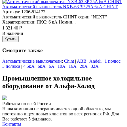
Автоматический выключатель NXB-63 3P 25A 6кА CHINT
Артикул: 1206-814172
Автоматический выключатель CHINT серии "NEXT"
Характеристики: ПКС: 6 кА Номин...
1 321.40 ₽
В наличии
Купить
Смотрите также
Автоматические выключатели
:
Chint
|
ABB
|
Andeli
|
1 полюс
|
3 полюса
|
4,5кА
|
6кА
|
6А
|
10А
|
16А
|
20А
|
32А
Промышленное холодильное
оборудование от Альфа-Холод
Работаем по всей России
Наша компания не ограничивается одной областью, мы
постоянно ищем новых клиентов во всех регионах РФ. Для
Вас работает 5 филиалов.
Контакты