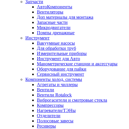
Запчасти
АвтоКомпоненты
Вентиляторы
Доп материалы для монтажа
Запасные части
Микродвигатели
Помпы дренажные
Инструмент
Вакуумные насосы
Для обработки труб
Измерительные приборы
Инструмент для Авто
Манометрические станции и аксессуары
Оборудование для пайки
Сервисный инструмент
Компоненты холод. системы
Агрегаты и чиллеры
Вентили
Вентили Rotalock
Виброгасители и смотровые стекла
Компрессоры
Нагреватели/ТЭНы
Отделители
Полосовые завесы
Ресиверы