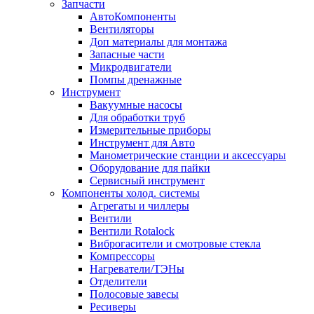
Запчасти
АвтоКомпоненты
Вентиляторы
Доп материалы для монтажа
Запасные части
Микродвигатели
Помпы дренажные
Инструмент
Вакуумные насосы
Для обработки труб
Измерительные приборы
Инструмент для Авто
Манометрические станции и аксессуары
Оборудование для пайки
Сервисный инструмент
Компоненты холод. системы
Агрегаты и чиллеры
Вентили
Вентили Rotalock
Виброгасители и смотровые стекла
Компрессоры
Нагреватели/ТЭНы
Отделители
Полосовые завесы
Ресиверы