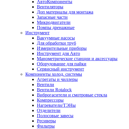
АвтоКомпоненты
Вентиляторы
Доп материалы для монтажа
Запасные части
Микродвигатели
Помпы дренажные
Инструмент
Вакуумные насосы
Для обработки труб
Измерительные приборы
Инструмент для Авто
Манометрические станции и аксессуары
Оборудование для пайки
Сервисный инструмент
Компоненты холод. системы
Агрегаты и чиллеры
Вентили
Вентили Rotalock
Виброгасители и смотровые стекла
Компрессоры
Нагреватели/ТЭНы
Отделители
Полосовые завесы
Ресиверы
Фильтры