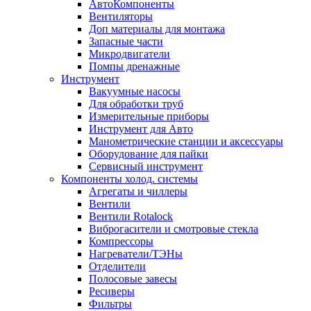
АвтоКомпоненты
Вентиляторы
Доп материалы для монтажа
Запасные части
Микродвигатели
Помпы дренажные
Инструмент
Вакуумные насосы
Для обработки труб
Измерительные приборы
Инструмент для Авто
Манометрические станции и аксессуары
Оборудование для пайки
Сервисный инструмент
Компоненты холод. системы
Агрегаты и чиллеры
Вентили
Вентили Rotalock
Виброгасители и смотровые стекла
Компрессоры
Нагреватели/ТЭНы
Отделители
Полосовые завесы
Ресиверы
Фильтры