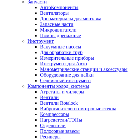
Запчасти
АвтоКомпоненты
Вентиляторы
Доп материалы для монтажа
Запасные части
Микродвигатели
Помпы дренажные
Инструмент
Вакуумные насосы
Для обработки труб
Измерительные приборы
Инструмент для Авто
Манометрические станции и аксессуары
Оборудование для пайки
Сервисный инструмент
Компоненты холод. системы
Агрегаты и чиллеры
Вентили
Вентили Rotalock
Виброгасители и смотровые стекла
Компрессоры
Нагреватели/ТЭНы
Отделители
Полосовые завесы
Ресиверы