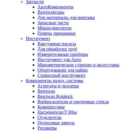
Запчасти
АвтоКомпоненты
Вентиляторы
Доп материалы для монтажа
Запасные части
Микродвигатели
Помпы дренажные
Инструмент
Вакуумные насосы
Для обработки труб
Измерительные приборы
Инструмент для Авто
Манометрические станции и аксессуары
Оборудование для пайки
Сервисный инструмент
Компоненты холод. системы
Агрегаты и чиллеры
Вентили
Вентили Rotalock
Виброгасители и смотровые стекла
Компрессоры
Нагреватели/ТЭНы
Отделители
Полосовые завесы
Ресиверы