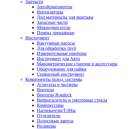
Запчасти
АвтоКомпоненты
Вентиляторы
Доп материалы для монтажа
Запасные части
Микродвигатели
Помпы дренажные
Инструмент
Вакуумные насосы
Для обработки труб
Измерительные приборы
Инструмент для Авто
Манометрические станции и аксессуары
Оборудование для пайки
Сервисный инструмент
Компоненты холод. системы
Агрегаты и чиллеры
Вентили
Вентили Rotalock
Виброгасители и смотровые стекла
Компрессоры
Нагреватели/ТЭНы
Отделители
Полосовые завесы
Ресиверы