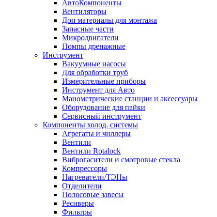
АвтоКомпоненты
Вентиляторы
Доп материалы для монтажа
Запасные части
Микродвигатели
Помпы дренажные
Инструмент
Вакуумные насосы
Для обработки труб
Измерительные приборы
Инструмент для Авто
Манометрические станции и аксессуары
Оборудование для пайки
Сервисный инструмент
Компоненты холод. системы
Агрегаты и чиллеры
Вентили
Вентили Rotalock
Виброгасители и смотровые стекла
Компрессоры
Нагреватели/ТЭНы
Отделители
Полосовые завесы
Ресиверы
Фильтры