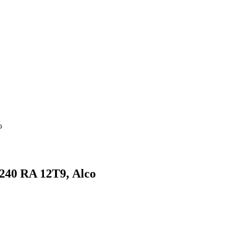
o
240 RA 12Т9, Alco