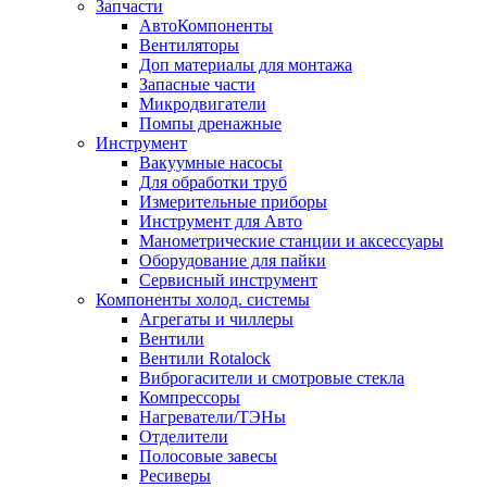
Запчасти
АвтоКомпоненты
Вентиляторы
Доп материалы для монтажа
Запасные части
Микродвигатели
Помпы дренажные
Инструмент
Вакуумные насосы
Для обработки труб
Измерительные приборы
Инструмент для Авто
Манометрические станции и аксессуары
Оборудование для пайки
Сервисный инструмент
Компоненты холод. системы
Агрегаты и чиллеры
Вентили
Вентили Rotalock
Виброгасители и смотровые стекла
Компрессоры
Нагреватели/ТЭНы
Отделители
Полосовые завесы
Ресиверы