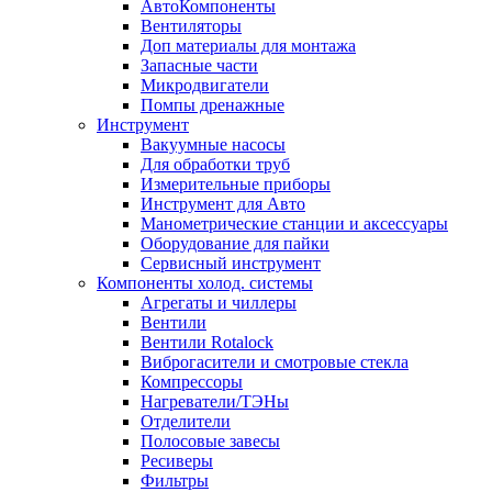
АвтоКомпоненты
Вентиляторы
Доп материалы для монтажа
Запасные части
Микродвигатели
Помпы дренажные
Инструмент
Вакуумные насосы
Для обработки труб
Измерительные приборы
Инструмент для Авто
Манометрические станции и аксессуары
Оборудование для пайки
Сервисный инструмент
Компоненты холод. системы
Агрегаты и чиллеры
Вентили
Вентили Rotalock
Виброгасители и смотровые стекла
Компрессоры
Нагреватели/ТЭНы
Отделители
Полосовые завесы
Ресиверы
Фильтры