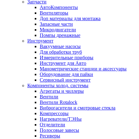
Запчасти
АвтоКомпоненты
Вентиляторы
Доп материалы для монтажа
Запасные части
Микродвигатели
Помпы дренажные
Инструмент
Вакуумные насосы
Для обработки труб
Измерительные приборы
Инструмент для Авто
Манометрические станции и аксессуары
Оборудование для пайки
Сервисный инструмент
Компоненты холод. системы
Агрегаты и чиллеры
Вентили
Вентили Rotalock
Виброгасители и смотровые стекла
Компрессоры
Нагреватели/ТЭНы
Отделители
Полосовые завесы
Ресиверы