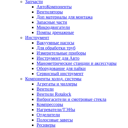
Запчасти
АвтоКомпоненты
Вентиляторы
Доп материалы для монтажа
Запасные части
Микродвигатели
Помпы дренажные
Инструмент
Вакуумные насосы
Для обработки труб
Измерительные приборы
Инструмент для Авто
Манометрические станции и аксессуары
Оборудование для пайки
Сервисный инструмент
Компоненты холод. системы
Агрегаты и чиллеры
Вентили
Вентили Rotalock
Виброгасители и смотровые стекла
Компрессоры
Нагреватели/ТЭНы
Отделители
Полосовые завесы
Ресиверы