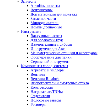
Запчасти
АвтоКомпоненты
Вентиляторы
Доп материалы для монтажа
Запасные части
Микродвигатели
Помпы дренажные
Инструмент
Вакуумные насосы
Для обработки труб
Измерительные приборы
Инструмент для Авто
Манометрические станции и аксессуары
Оборудование для пайки
Сервисный инструмент
Компоненты холод. системы
Агрегаты и чиллеры
Вентили
Вентили Rotalock
Виброгасители и смотровые стекла
Компрессоры
Нагреватели/ТЭНы
Отделители
Полосовые завесы
Ресиверы