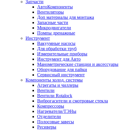
Запчасти
АвтоКомпоненты
Вентиляторы
Доп материалы для монтажа
Запасные части
Микродвигатели
Помпы дренажные
Инструмент
Вакуумные насосы
Для обработки труб
Измерительные приборы
Инструмент для Авто
Манометрические станции и аксессуары
Оборудование для пайки
Сервисный инструмент
Компоненты холод. системы
Агрегаты и чиллеры
Вентили
Вентили Rotalock
Виброгасители и смотровые стекла
Компрессоры
Нагреватели/ТЭНы
Отделители
Полосовые завесы
Ресиверы