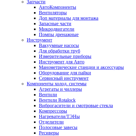
Запчасти
АвтоКомпоненты
Вентиляторы
Доп материалы для монтажа
Запасные части
Микродвигатели
Помпы дренажные
Инструмент
Вакуумные насосы
Для обработки труб
Измерительные приборы
Инструмент для Авто
Манометрические станции и аксессуары
Оборудование для пайки
Сервисный инструмент
Компоненты холод. системы
Агрегаты и чиллеры
Вентили
Вентили Rotalock
Виброгасители и смотровые стекла
Компрессоры
Нагреватели/ТЭНы
Отделители
Полосовые завесы
Ресиверы