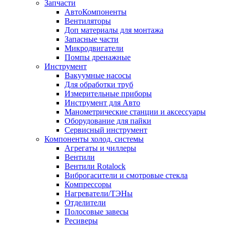
Запчасти
АвтоКомпоненты
Вентиляторы
Доп материалы для монтажа
Запасные части
Микродвигатели
Помпы дренажные
Инструмент
Вакуумные насосы
Для обработки труб
Измерительные приборы
Инструмент для Авто
Манометрические станции и аксессуары
Оборудование для пайки
Сервисный инструмент
Компоненты холод. системы
Агрегаты и чиллеры
Вентили
Вентили Rotalock
Виброгасители и смотровые стекла
Компрессоры
Нагреватели/ТЭНы
Отделители
Полосовые завесы
Ресиверы